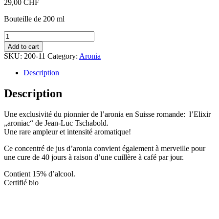
29,00
CHF
Bouteille de 200 ml
Elixir
d'aronia,
Add to cart
200
SKU:
200-11
Category:
Aronia
ml
quantity
Description
Description
Une exclusivité du pionnier de l’aronia en Suisse romande: l’Elixir
„aroniac“ de Jean-Luc Tschabold.
Une rare ampleur et intensité aromatique!
Ce concentré de jus d’aronia convient également à merveille pour
une cure de 40 jours à raison d’une cuillère à café par jour.
Contient 15% d’alcool.
Certifié bio